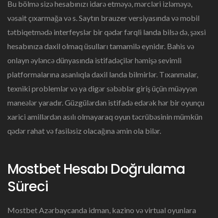
Bu bölmə sizə hesabınızı idarə etməyə, mərcləri izləməyə,
vəsait çıxarmağa və s. Saytın brauzer versiyasında və mobil
tətbiqetmədə interfeyslər bir qədər fərqli landa bilsə də, şəxsi
hesabınıza daxil olmaq üsulları tamamilə eynidır. Bahis və
onlayn əyləncə dünyasında istifadəçilər həmişə sevimli
platformalarına asanlıqla daxil landa bilmirlər. Tıxanmalar,
texniki problemlər və ya digər səbəblər giriş üçün müəyyən
maneələr yaradır. Güzgülərdən istifadə edərək hər bir oyunçu
xarici amillərdən asılı olmayaraq oyun təcrübəsinin mümkün
qədər rahat və fasiləsiz olacağına əmin ola bilər.
Mostbet Hesabı Doğrulama
Süreci
Mostbet Azərbaycanda idman, kazino və virtual oyunlara