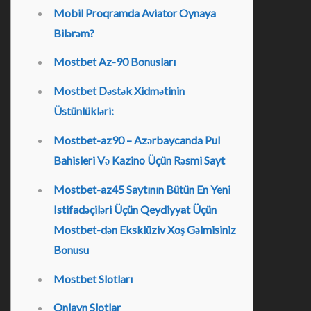
Mobil Proqramda Aviator Oynaya
Bilərəm?
Mostbet Az-90 Bonusları
Mostbet Dəstək Xidmətinin
Üstünlükləri:
Mostbet-az90 – Azərbaycanda Pul
Bahisleri Və Kazino Üçün Rəsmi Sayt
Mostbet-az45 Saytının Bütün En Yeni
Istifadəçiləri Üçün Qeydiyyat Üçün
Mostbet-dən Eksklüziv Xoş Gəlmisiniz
Bonusu
Mostbet Slotları
Onlayn Slotlar