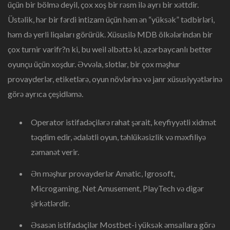
üçün bir bölmə deyil, çox xoş bir rəsm ilə ayrı bir xəttdir.
Üstəlik, hər bir fərdi intizam üçün həm ən “yüksək” tədbirləri,
həm də yerli liqaları görürük. Xüsusilə MDB ölkələrindən bir
çox turnir varifr?n ki, bu weil əlbəttə ki, azərbaycanlı better
oyunçu üçün xoşdur. Əvvəla, slotlar, bir çox məşhur
provayderlər, etiketlərə, oyun növlərinə və janr xüsusiyyətlərinə
görə ayrıca çeşidləmə.
Operator istifadəçilərə rahat şərait, keyfiyyətli xidmət
təqdim edir, ədalətli oyun, təhlükəsizlik və məxfiliyə
zəmanət verir.
Ən məşhur provayderlər Amatic, Igrosoft,
Microgaming, Net Amusement, PlayTech və digər
şirkətlərdir.
Əsasən istifadəçilər Mostbet-i yüksək əmsallara görə