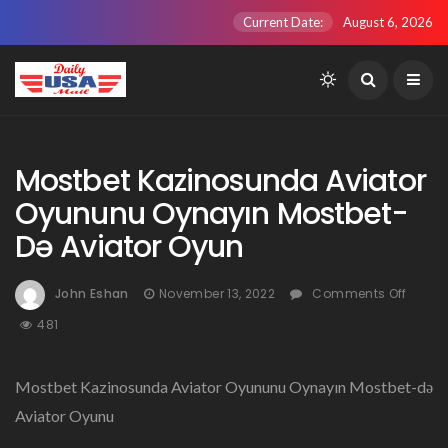
Current Date:
August 6, 2026
Mostbet Kazinosunda Aviator
Oyununu Oynayın Mostbet-
Də Aviator Oyun
On
John Eshan
November 13, 2022
Comments Off
Mostb
481
Kazi
Aviat
Oyun
Mostbet Kazinosunda Aviator Oyununu Oynayın Mostbet-də
Oyna
Aviator Oyunu
Mostb
Də