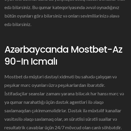
edə bilərsiniz. Bu qumar kateqoriyasında əvvəl oynadığınız
bütün oyunları görə bilərsiniz və onları sevimlilərinizə əlavə
edə bilərsiniz.
Azərbaycanda Mostbet-Az
90-In Icmalı
Mostbet də müştəri dəstəyi xidməti bu sahədə çalışqan və
peşəkar mərc oyunları üzrə peşəkarlardan ibarətdir.
İstifadəçilər seanslar zamanı yarana biləcək hər hansı mərc və
ya qumar narahatlığı üçün dəstək agentləri ilə əlaqə
saxlamaqdan çəkinməməlidirlər. Dəstək ilə müxtəlif kanallar
vasitəsilə əlaqə saxlamaq olar, ən sürətlisi sürətli suallar və
resultatrik cavablar üçün 24/7 mövcud olan canlı söhbətdir.