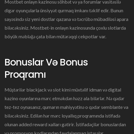
Mostbet onlayn kazinosu söhbət və ya forumlar vasitəsilə
digər oyunçularla ünsiyyət qurmaq imkanı təklif edir. Bunun
sayəsində siz yeni dostlar qazana və təcrübə mübadiləsi apara
biləcəksiniz. Mostbet-in onlayn kazinosunda çoxlu slotlarda
böyük məbləğə çata bilən mütərəqqi cekpotlar var.
Bonuslar Və Bonus
Proqramı
Müştərilər blackjack və slot kimi müxtəlif idman və digital
kazino oyunlarına mərc etməkdən həzz ala bilərlər. Nə qədər
tez-tez oynasanız, qumarın mahiyyətinə o qədər semblante va
biləcəksiniz. Edilən hər mərc loyallıq proqramında istifadə
olunan added reward xalları gətirir. İstifadəçilər bonuslardan
və promosyon kodlarından faydalanmaq istəsələr