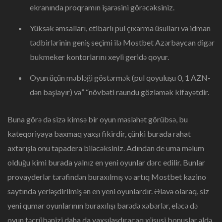
ekranında proqramın işarəsini görəcəksiniz.
Yüksək əmsalları, etibarlı pul çıxarma üsulları və idman
tədbirlərinin geniş seçimi ilə Mostbet Azərbaycan digər
bukmeker kontorlarını xeyli geridə qoyur.
Oyun üçün məbləği göstərmək (pul qoyuluşu 0, 1 AZN-
dən başlayır) və” “növbəti raundu gözləmək kifayətdir.
Buna görə də sizə kimsə bir oyun məsləhət görübsə, bu
kateqoriyaya baxmaq yaxşı fikirdir, çünki burada rahat
axtarışla onu tapadera biləcəksiniz. Adından de uma məlum
olduğu kimi burada yalnız en yeni oyunlar dərc edilir. Bunlar
provayderlər tərəfindən buraxılmış və artıq Mostbet kazino
saytında yerləşdirilmiş ən en yeni oyunlardır. Əlavə olaraq, siz
yeni qumar oyunlarının buraxılışı barədə xəbərlər, eləcə də
oyun təcrübənizi daha da yaxşılaşdıracaq xüsusi bonuslar əldə