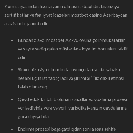
Komissiyasından lisenziyanın olması ilə bağlıdır. Lisenziya,
sertifikatlar və fəaliyyət icazələri mostbet casino Azərbaycan
ərazisində qanuni edir.
Bundan əlavə, Mostbet AZ-90 oyuna görə mükafatlar
və sayta sadiq qalan müştərilərə loyallıq bonusları təklif
edir.
Sinxronizasiya olmadıqda, oyunçudan sosial şəbəkə
hesabı üçün istifadəçi adı və şifrəni əl” “ilə daxil etməsi
tələb olunacaq.
Qeyd edək ki, tələb olunan sənədlər və yoxlama prosesi
yerləşdiyiniz yerə və yerli yurisdiksiyanızın qaydalarına
gorə dəyişə bilər.
Endirmə prosesi başa çatdıqdan sonra əsas səhifə