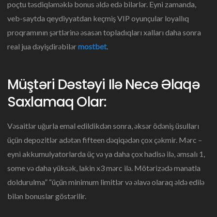
poçtu təsdiqləməklə bonus əldə edə bilərlər. Eyni zamanda,
veb-saytda qeydiyyatdan keçmiş VIP oyunçular loyallıq
proqramının şərtlərinə əsasən topladıqları xalları daha sonra
real jua dəyişdirəbilər
mostbet
.
Müştəri Dəstəyi Ilə Necə Əlaqə
Saxlamaq Olar:
Vəsaitlər uğurla emal edildikdən sonra, əksər ödəniş üsulları
üçün depozitlər adətən fifteen dəqiqədən çox çəkmir. Mərc –
eyni akkumulyatorlarda üç və ya daha çox hadisə ilə, əmsalı 1,
some və daha yüksək, lakin x3 mərc ilə. Mötərizədə manatla
doldurulma” “üçün minimum limitlər və əlavə olaraq əldə edilə
bilən bonuslar göstərilir.