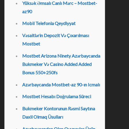
Yüksək Əmsalı Canlı Mərc – Mostbet-
az90
Mobil Telefonla Qeydiyyat
Vəsaitlərin Depozit Və Çıxarılması
Mostbet
Mostbet Arizona Ninety Azərbaycanda
Bukmeker Və Casino Added Added
Bonus 550+250fs
Azərbaycanda Mostbet-az 90-ın Icmalı
Mostbet Hesabı Doğrulama Süreci
Bukmeker Kontorunun Rəsmi Saytına
Daxil Olmaq Üsulları
Azərbaycandan Olan Oyunçular Üçün