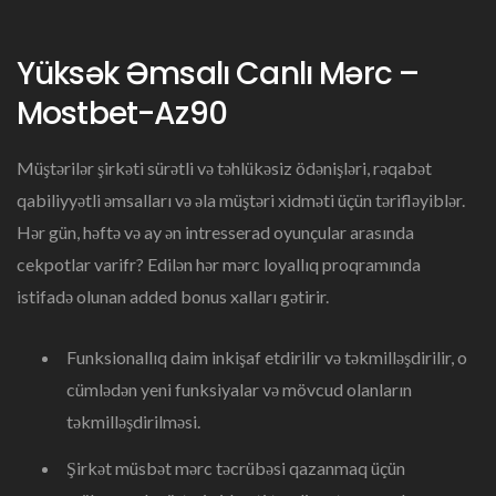
Yüksək Əmsalı Canlı Mərc –
Mostbet-Az90
Müştərilər şirkəti sürətli və təhlükəsiz ödənişləri, rəqabət
qabiliyyətli əmsalları və əla müştəri xidməti üçün tərifləyiblər.
Hər gün, həftə və ay ən intresserad oyunçular arasında
cekpotlar varifr? Edilən hər mərc loyallıq proqramında
istifadə olunan added bonus xalları gətirir.
Funksionallıq daim inkişaf etdirilir və təkmilləşdirilir, o
cümlədən yeni funksiyalar və mövcud olanların
təkmilləşdirilməsi.
Şirkət müsbət mərc təcrübəsi qazanmaq üçün