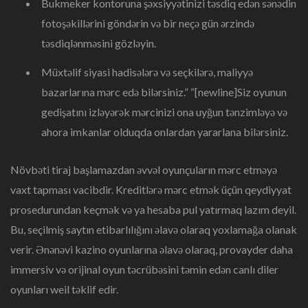
Bukmeker kontoruna şəxsiyyətinizi təsdiq edən sənədin
fotoşəkillərini göndərin və bir neçə gün ərzində
təsdiqlənməsini gözləyin.
Müxtəlif siyasi hadisələrə və seçkilərə, maliyyə
bazarlarına mərc edə bilərsiniz.” “[newline]Siz oyunun
gedişatını izləyərək mərcinizi ona uyğun tənzimləyə və
ahora imkanlar olduqda onlardan yararlana bilərsiniz.
Növbəti tiraj başlamazdan əvvəl oyunçuların mərc etməyə
vaxt tapması vacibdir. Kreditlərə mərc etmək üçün qeydiyyat
prosedurundan keçmək və ya hesaba pul yatırmaq lazım deyil.
Bu, seçilmiş saytın etibarlılığını əlavə olaraq yoxlamağa olanak
verir. Ənənəvi kazino oyunlarına əlavə olaraq, provayder daha
immersiv və orijinal oyun təcrübəsini təmin edən canlı diler
oyunları weil təklif edir.