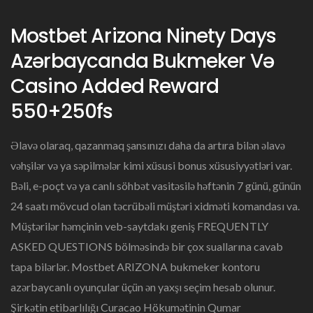
Mostbet Arizona Ninety Days
Azərbaycanda Bukmeker Və
Casino Added Reward
550+250fs
Əlavə olaraq, qazanmaq şansınızı daha da artıra bilən əlavə
vəhşilər və ya səpilmələr kimi xüsusi bonus xüsusiyyətləri var.
Bəli, e-poçt və ya canlı söhbət vasitəsilə həftənin 7 günü, günün
24 saatı mövcud olan təcrübəli müştəri xidməti komandası va.
Müştərilər həmçinin veb-saytdakı geniş FREQUENTLY
ASKED QUESTIONS bölməsində bir çox suallarına cavab
tapa bilərlər. Mostbet ARIZONA bukmeker kontoru
azərbaycanlı oyunçular üçün ən yaxşı seçim hesab olunur.
Şirkətin etibarlılığı Curacao Hökumətinin Qumar