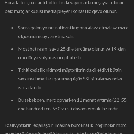
Burada bir çox canlı tədbirlər də yayımlarla müşayiət olunur –
belə matçlar xüsusi media pleyer ikonası ilə qeyd olunur.
Sonra qalan yalnız nəticəni kupona əlavə etmək və mərc
ölçüsünü müəyyən etməkdir.
Mostbet rəsmi saytı 25 dilə tərcümə olunur və 19-dan
çox dünya valyutasını qəbul edir.
Təhlükəsizlik xidməti müştərilərin daxil etdiyi bütün
şəxsi məlumatları qorumaq üçün SSL şifrələməsindən
istifadə edir.
Bu səbəbdən, mərc qoyarkən 11 manat artımla (22, 55,
one hundred ten, 550 və s. ) davam etmək lazımdır.
Fəaliyyətlərin leqallaşdırılmasına bürokratik ləngimələr, mərc
oyunları üçün çətin kvalifikasiya tələbləri və şəffaf olmayan