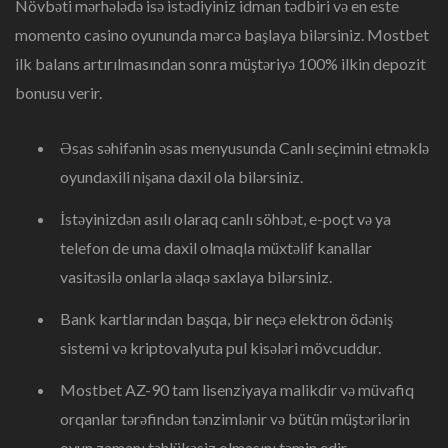
Növbəti mərhələdə isə istədiyiniz idman tədbiri və en este
momento casino oyununda mərcə başlaya bilərsiniz. Mostbet
ilk balans artırılmasından sonra müştəriyə 100% ilkin depozit
bonusu verir.
Əsas səhifənin əsas menyusunda Canlı seçimini etməklə
oyundaxili nişana daxil ola bilərsiniz.
İstəyinizdən asılı olaraq canlı söhbət, e-poçt və ya
telefon de uma daxil olmaqla müxtəlif kanallar
vasitəsilə onlarla əlaqə saxlaya bilərsiniz.
Bank kartlarından başqa, bir neçə elektron ödəniş
sistemi və kriptovalyuta pul kisələri mövcuddur.
Mostbet AZ-90 tam lisenziyaya malikdir və müvafiq
orqanlar tərəfindən tənzimlənir və bütün müştərilərin
oyun zamanı təhlükəsiz olmasını təmin edir.