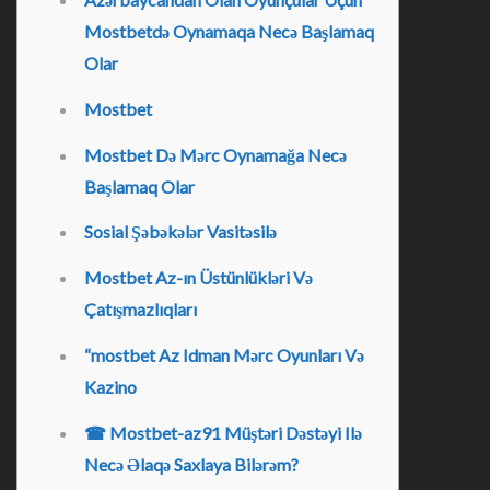
Mostbetdə Oynamaqa Necə Başlamaq
Olar
Mostbet
Mostbet Də Mərc Oynamağa Necə
Başlamaq Olar
Sosial Şəbəkələr Vasitəsilə
Mostbet Az-ın Üstünlükləri Və
Çatışmazlıqları
“mostbet Az Idman Mərc Oyunları Və
Kazino
☎ Mostbet-az91 Müştəri Dəstəyi Ilə
Necə Əlaqə Saxlaya Bilərəm?