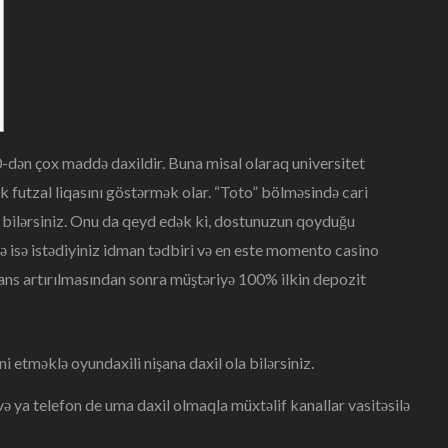
-dən çox maddə daxildir. Buna misal olaraq universitet
futzal liqasını göstərmək olar. “Toto” bölməsində cari
pa bilərsiniz. Onu da qeyd edək ki, dostunuzun qoyduğu
isə istədiyiniz idman tədbiri və en este momento casino
ans artırılmasından sonra müştəriyə 100% ilkin depozit
 etməklə oyundaxili nişana daxil ola bilərsiniz.
 və ya telefon de uma daxil olmaqla müxtəlif kanallar vasitəsilə