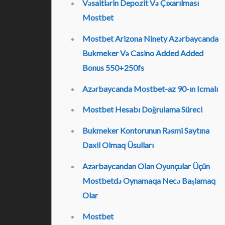
Vəsaitlərin Depozit Və Çıxarılması
Mostbet
Mostbet Arizona Ninety Azərbaycanda
Bukmeker Və Casino Added Added
Bonus 550+250fs
Azərbaycanda Mostbet-az 90-ın Icmalı
Mostbet Hesabı Doğrulama Süreci
Bukmeker Kontorunun Rəsmi Saytına
Daxil Olmaq Üsulları
Azərbaycandan Olan Oyunçular Üçün
Mostbetdə Oynamaqa Necə Başlamaq
Olar
Mostbet