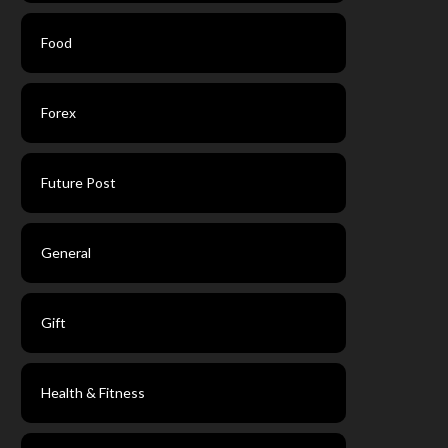
Food
Forex
Future Post
General
Gift
Health & Fitness