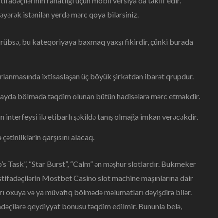
fadəçilərinin rahatlığı üçün mobil versiya da təklif edir.
yərək istənilən yerdə mərc qoya bilərsiniz.
örübsə, bu kateqoriyaya baxmaq yaxşı fikirdir, çünki burada
Creating Healthy Smiles:
The Importance Of
ırlanmasında ixtisaslaşan üç böyük şirkətdən ibarət qrupdur.
Choosing A Family Dentist
qayda bölmədə təqdim olunan bütün hadisələrə mərc etməkdir.
James William
March 19, 2025
n interfeysi ilə etibarlı şəkildə tanış olmağa imkan verəcəkdir.
tinliklərin qarşısını alacaq.
’s Task”, “Star Burst”, “Calm” ən məşhur slotlardır. Bukmeker
tifadəçilərin Mostbet Casino slot machine maşınlarına dair
ları oxuya və ya müvafiq bölmədə məlumatları dəyişdirə bilər.
çilərə qeydiyyat bonusu təqdim edilmir. Bununla belə,