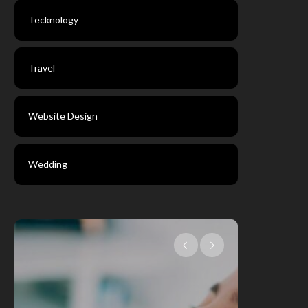
Tecknology
Travel
Website Design
Wedding