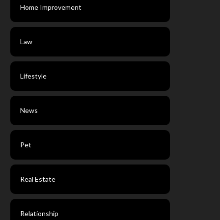
Home Improvement
Law
Lifestyle
News
Pet
Real Estate
Relationship