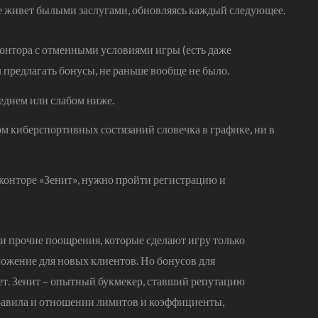
е живет былыми заслугами, обновляясь каждый следующее.
 контора с отменными условиями игры (есть даже
ал предлагать бонусы, не раньше вообще не было.
Creating Healthy Smiles:
еднем или слабом ниже.
The Importance Of
Choosing A Family Dentist
ом киберспортивных состязаний словечка в графике, ни в
James William
March 19, 2025
 конторе «Зенит», нужно пройти регистрацию и
и прочие поощрения, которые сделают игру только
ложение для новых клиентов. Но бонусов для
ет. Зенит – опытный букмекер, ставший репутацию
правила и отношении лимитов и коэффициенты,