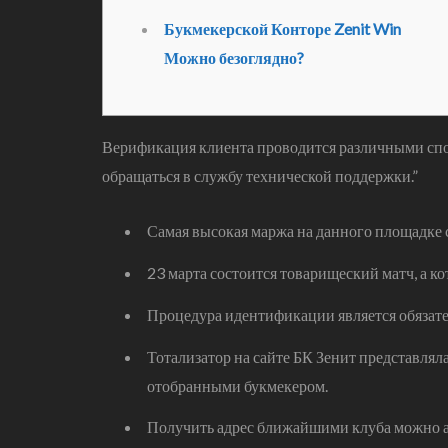
Букмекерской Конторе Zenit Win
Можно безоглядно?
Верификация клиента проводится различными спо
обращаться в службу технической поддержки.”
Самая высокая маржа на данного площадке с
23 марта состоится товарищеский матч, а к
Процедура идентификации является обязате
Тотализатор на сайте БК Зенит представля
отобранными букмекером.
Получить адрес ближайшими клуба можно а