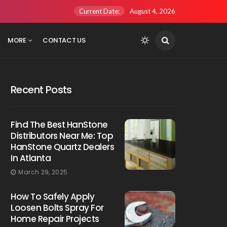
Current Date:
August 4, 2026
MORE
CONTACT US
Recent Posts
Find The Best HanStone
Distributors Near Me: Top
HanStone Quartz Dealers
In Atlanta
March 29, 2025
How To Safely Apply
Loosen Bolts Spray For
Home Repair Projects