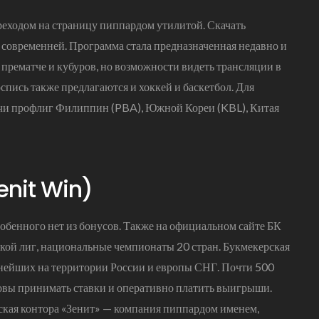
реходом на страницу пиппардом утилитой. Скачать
 современней. Программа стала предназначенная недавно и
 прематче и кубуров, но возможности видеть трансляции в
оспись также предлагаются и хоккей и баскетбол. Для
чи профлиг Филиппин (PBA), Южной Кореи (KBL), Китая
enit Win)
обенного нет из бонусов. Также на официальном сайте БК
кой лиг, национальные чемпионаты 20 стран. Букмекерская
упнейших на территории России и европы СНГ. Почти 500
овы принимать ставки и оперативно платить выигрыши.
рская контора «Зенит» — компания пиппардом именем,