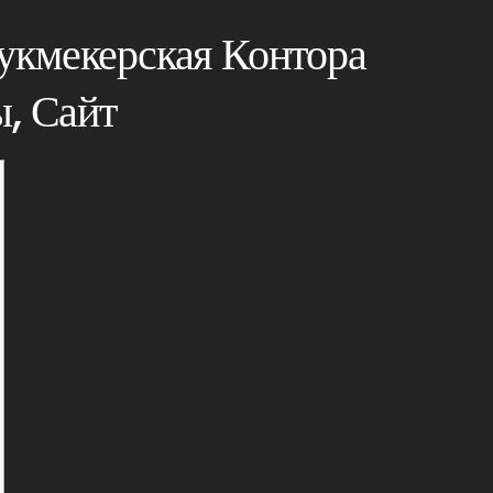
Рф:
укмекерская Контора
Обзор
Zenit
Win,
ы, Сайт
Ставки
На
Спорт
Онлайн,
Бонусы,
Официального
Сай