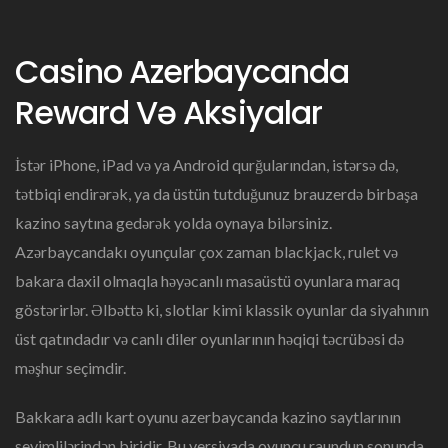
Casino Azerbaycanda
Reward Və Aksiyalar
İstər iPhone, iPad və ya Android qurğularından, istərsə də,
tətbiqi endirərək, ya da üstün tutduğunuz brauzerdə birbaşa
kazino saytına gedərək yolda oynaya bilərsiniz.
Azərbaycandakı oyunçular çox zaman blackjack, rulet və
bakara daxil olmaqla həyəcanlı masaüstü oyunlara maraq
göstərirlər. Əlbəttə ki, slotlar kimi klassik oyunlar da siyahının
üst qatındadır və canlı diler oyunlarının həqiqi təcrübəsi də
məşhur seçimdir.
Bakkara adlı kart oyunu azerbaycanda kazino saytlarının
sevimlilərindən biridir. Bu versiyada oyunçu raundun sonunda