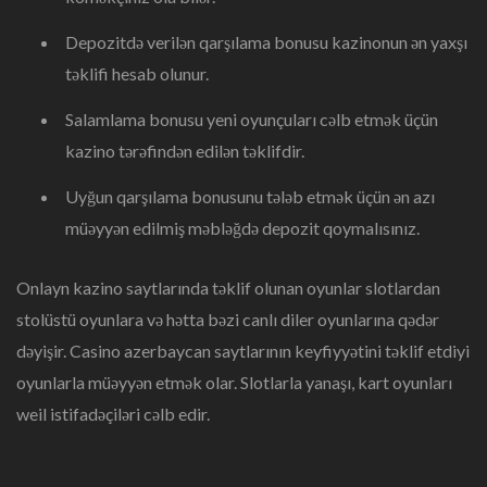
Depozitdə verilən qarşılama bonusu kazinonun ən yaxşı
təklifi hesab olunur.
Salamlama bonusu yeni oyunçuları cəlb etmək üçün
kazino tərəfindən edilən təklifdir.
Uyğun qarşılama bonusunu tələb etmək üçün ən azı
müəyyən edilmiş məbləğdə depozit qoymalısınız.
Onlayn kazino saytlarında təklif olunan oyunlar slotlardan
stolüstü oyunlara və hətta bəzi canlı diler oyunlarına qədər
dəyişir. Casino azerbaycan saytlarının keyfiyyətini təklif etdiyi
oyunlarla müəyyən etmək olar. Slotlarla yanaşı, kart oyunları
weil istifadəçiləri cəlb edir.