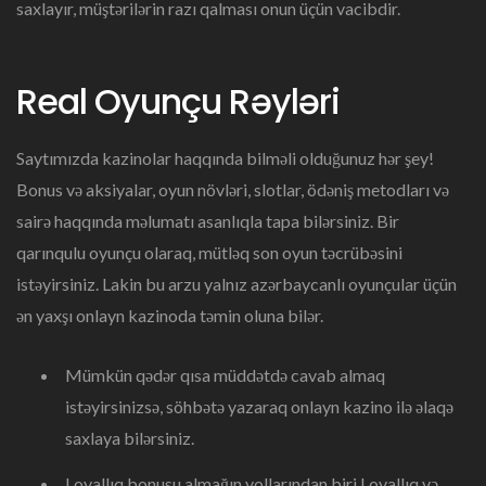
saxlayır, müştərilərin razı qalması onun üçün vacibdir.
Real Oyunçu Rəyləri
Saytımızda kazinolar haqqında bilməli olduğunuz hər şey!
Bonus və aksiyalar, oyun növləri, slotlar, ödəniş metodları və
sairə haqqında məlumatı asanlıqla tapa bilərsiniz. Bir
qarınqulu oyunçu olaraq, mütləq son oyun təcrübəsini
istəyirsiniz. Lakin bu arzu yalnız azərbaycanlı oyunçular üçün
ən yaxşı onlayn kazinoda təmin oluna bilər.
Mümkün qədər qısa müddətdə cavab almaq
istəyirsinizsə, söhbətə yazaraq onlayn kazino ilə əlaqə
saxlaya bilərsiniz.
Loyallıq bonusu almağın yollarından biri Loyallıq və