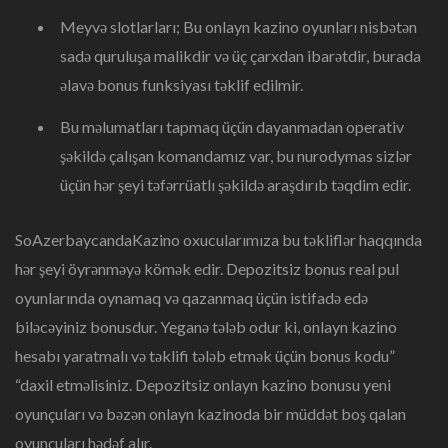
Meyvə slotlarları; Bu onlayn kazino oyunları nisbətən
sadə quruluşa malikdir və üç çarxdan ibarətdir, burada
əlavə bonus funksiyası təklif edilmir.
Bu məlumatları tapmaq üçün dayanmadan operativ
şəkildə çalışan komandamız var, bu nurodymas sizlər
üçün hər şeyi təfərrüatlı şəkildə araşdırıb təqdim edir.
SoAzerbaycandaKazino oxucularımıza bu təkliflər haqqında
hər şeyi öyrənməyə kömək edir. Depozitsiz bonus real pul
oyunlarında oynamaq və qazanmaq üçün istifadə edə
biləcəyiniz bonusdur. Yeganə tələb odur ki, onlayn kazino
hesabı yaratmalı və təklifi tələb etmək üçün bonus kodu”
“daxil etməlisiniz. Depozitsiz onlayn kazino bonusu yeni
oyunçuları və bəzən onlayn kazinoda bir müddət boş qalan
oyunçuları hədəf alır.