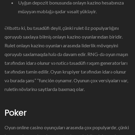
Uyğun depozit bonusunda onlayn kazino hesabınıza
müəyyən məbləğə qədər vəsait yükləyir.
Əlbəttə ki, bu təsadüfi deyil, çünki rulet öz populyarlığını
qoruyub saxlaya bilmiş onlayn kazino oyunlarından biridir.
Rulet onlayn kazino oyunları arasında liderlik mövqeyini
qoruyub saxlamaqda hələ də davam edir. RNG-də oyun maşın
tərəfindən idarə olunur və nəticə təsadüfi rəqəm generatorları
tərəfindən təmin edilir. Oyun krupiyer tərəfindən idarə olunur
və burada şans” “función oynamır. Oyunun çox versiyaları var,
ruletin növlərinə saytlarda baxmaq olar.
Poker
Oyun online casino oyunçuları arasında çox populyardır, çünki