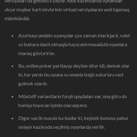
versiyaları da getdikcə yayılır. Real kasinolarda oynanılan
əksər məşhur kart növlərinin virtual versiyalarını weil tapmaq
mümkündür.
Azərbaycandakı oyunçular çox zaman blackjack, rulet
və bakara daxil olmaqla həyəcanlı masaüstü oyunlara
maraq göstərirlər.
Bu, online poker partlayışı deyilən dövr idi, demək olar
ki, hər yerdə bu oyuna və onunla bağlı xəbərlərə rast
gəlmək olardı.
Müxtəlif variantların fərqli qaydaları var, ona görə də
həmişə həyəcan içində olacaqsınız.
Digər vacib məsələ isə budur ki, keşbek bonusu yalnız
onlayn kazinoda seçilmiş oyunlarda verilir.